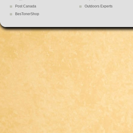
Post Canada
Outdoors Experts
BesTonerShop