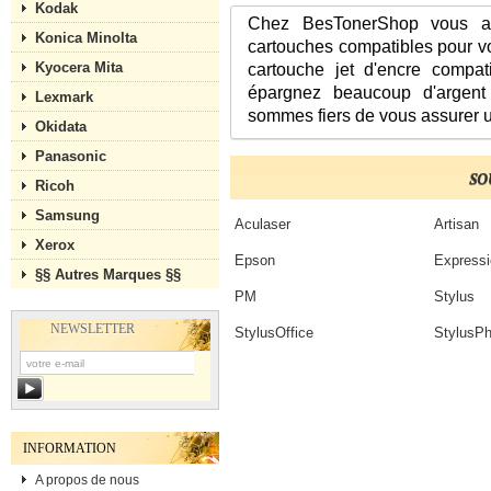
Kodak
Chez BesTonerShop vous ave
Konica Minolta
cartouches compatibles pour v
Kyocera Mita
cartouche jet d'encre compat
épargnez beaucoup d'argent
Lexmark
sommes fiers de vous assurer un
Okidata
Panasonic
SO
Ricoh
Samsung
Aculaser
Artisan
Xerox
Epson
Expressi
§§ Autres Marques §§
PM
Stylus
NEWSLETTER
StylusOffice
StylusPh
INFORMATION
A propos de nous