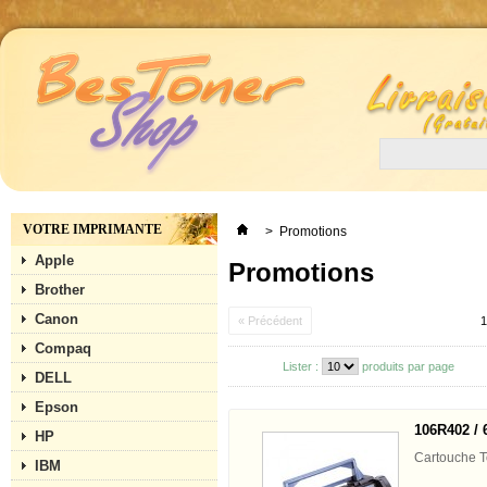
VOTRE IMPRIMANTE
>
Promotions
Apple
Promotions
Brother
Canon
« Précédent
1
Compaq
Lister :
produits par page
DELL
Epson
106R402 / 
HP
Cartouche 
IBM