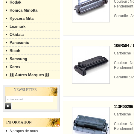
Couleur : No
Kodak
Rendement 
Konica Minolta
Garantie : A 
Kyocera Mita
Lexmark
Okidata
Panasonic
106R584 / 
Ricoh
Cartouche 
Samsung
Couleur : No
Xerox
Rendement 
§§ Autres Marques §§
Garantie : A 
NEWSLETTER
113R00296 
Cartouche 
INFORMATION
Couleur : No
Rendement 
A propos de nous