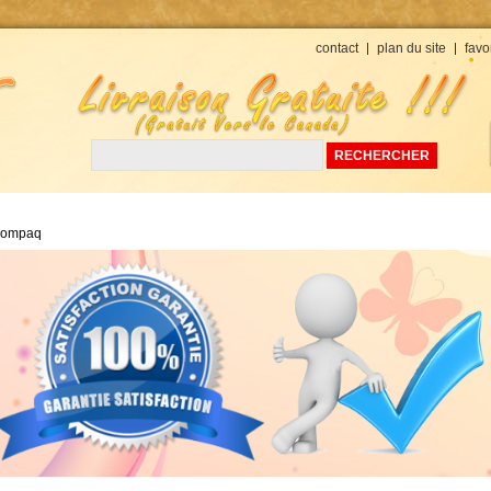
Devises : USD
contact
plan du site
favo
ompaq