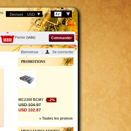
ris
Panier
(vide)
Commander
Bienvenue
Se connecter
PROMOTIONS
MC2300 BCMY
-2%
USD 104.97
USD 102.87
» Toutes les promos