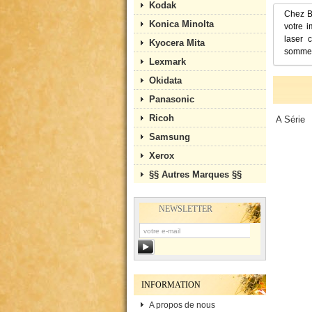
Kodak
Chez B
Konica Minolta
votre 
laser 
Kyocera Mita
sommes 
Lexmark
Okidata
Panasonic
Ricoh
A Série
Samsung
Xerox
§§ Autres Marques §§
NEWSLETTER
INFORMATION
A propos de nous