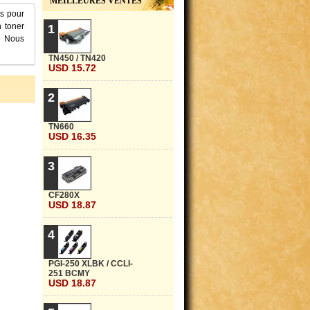
MEILLEURES VENTES
es pour
 toner
1
. Nous
TN450 / TN420
USD 15.72
2
TN660
USD 16.35
3
CF280X
USD 18.87
4
PGI-250 XLBK / CCLI-
251 BCMY
USD 18.87