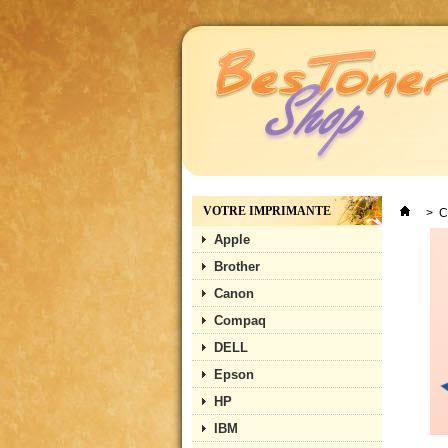
VOTRE IMPRIMANTE
>
C
Apple
Brother
Canon
Compaq
DELL
Epson
HP
IBM